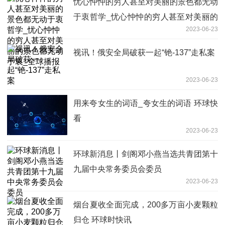
忧心忡忡的穷人甚至对美丽的景色都无动
于衷哲学_忧心忡忡的穷人甚至对美丽的
2023-06-23
景色都无动于衷_全球播报
视讯！俄安全局破获一起“铯-137”走私案
2023-06-23
用来夸女生的词语_夸女生的词语 环球快
看
2023-06-23
环球新消息丨剑阁邓小燕当选共青团第十
九届中央常务委员会委员
2023-06-23
烟台夏收全面完成，200多万亩小麦颗粒
归仓 环球时快讯