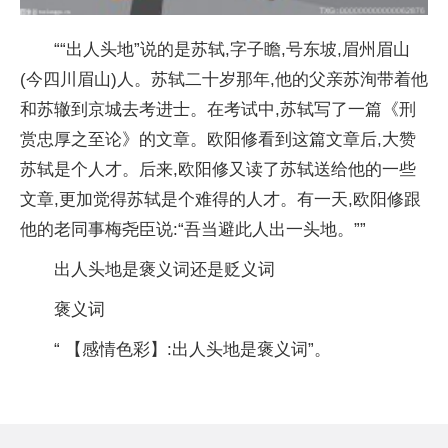
““出人头地”说的是苏轼,字子瞻,号东坡,眉州眉山
(今四川眉山)人。苏轼二十岁那年,他的父亲苏洵带着他
和苏辙到京城去考进士。在考试中,苏轼写了一篇《刑
赏忠厚之至论》的文章。欧阳修看到这篇文章后,大赞
苏轼是个人才。后来,欧阳修又读了苏轼送给他的一些
文章,更加觉得苏轼是个难得的人才。有一天,欧阳修跟
他的老同事梅尧臣说:“吾当避此人出一头地。””
出人头地是褒义词还是贬义词
褒义词
“ 【感情色彩】:出人头地是褒义词”。