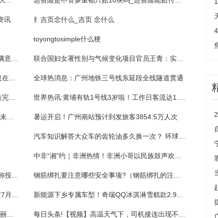
梁建章：携程为什么要给员工发生育津贴？_天天通讯
运费险是不管多重都只赔10块吗_运费险能赔付多少 运费险只能赔付十元吗-全球热议
资讯
纟吉页念什么_吉页 念什么
toyongtosimple什么梗
济南市历下区教育和体育局荣获山东省“人民满意的公务员示范单位”称号-世界最新
联合国妇女署性别与气候变化项目官员王青：实现性别平等、妇女赋权需要全社会的共同努力丨聚焦中非妇女论坛
天天快播：广州率先实现全市域地下管线信息在线共享
全球热消息：广州地铁三号线东延段全线隧道贯通
天天百事通！【我为群众办实事】祥和路改造完工通车啦
世界热讯:黄埔有轨1号线3岁啦！工作日客流达1.2万人次/天
盐城东亭湖街道护苗工作站：“国学课堂”开启未成年暑期精彩生活
暑运开启！广州南站预计到发旅客3854.5万人次
汽车知识解答大众车的齿轮油多久换一次？ 环球通讯
中非“湘”约｜非洲热情！非洲小哥以民族鼓声欢迎市民逛展_实时
股东大会17项议案全部被否 同济科技大股东称投票存在异常-环球热点评
钢筋绑扎要注意哪些安全事项?（钢筋绑扎的注意事项有哪些）
今日热讯：“雷公”寻子苦熬22年终圆梦，暂定7月13日在长沙团圆
新能源下乡专属车型！奇瑞QQ冰淇淋雪糕款2.99万“清新”上市
新动态：伊春铁力平贝节：打造“寒地龙药”靓丽名片
每日头条!【视频】高温天气下，司机接连出现不适！交警：千万别忽视病驾