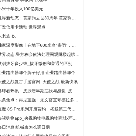
小米十年投入100亿美元
世界新动态：黄家驹去世30周年 黄家驹个人资料简介！
广发信用卡活动 世界观点
仡老族 仡
独家深度影像丨在地下600米查“密闭”，他们筑牢矿山安全防线
世界动态:警方称会依法处理围观跳楼起哄者 这些起哄的人该承担什么责任?
微创拔牙多少钱_拔牙微创和普通的区别
企业路由器哪个牌子好用 企业路由器哪个牌子好 世界新动态
天使之战复古手游官网_天使之战 最新快讯
环球看热讯：皮肤癌早期症状与感觉_皮肤癌早期症状
头条焦点：再见宝强！尤文官宣夸德拉多合同到期离队，结束八年效力
红魔 8S Pro系列开启盲约：搭载第二代高通骁龙8领先版、6000mAh大电池
央视购物app_央视购物电视购物商城-环球今日讯
每日消息!机械表怎么调日期