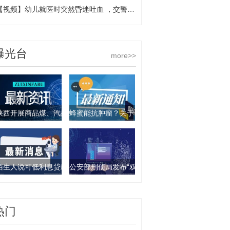
【视频】幼儿就医时突然昏迷吐血 ，交警开道护助其及时转院
曝光台
more>>
陕西开展商品煤、汽柴油产品抽查行动 9批次产品不合格
蜂蜜能抗肿瘤？关于食物饮料的谣言你要知道这几
陌生人说可低利息贷款？西安一女子被骗走4万元
公安部刑侦局发布“双11”防诈骗指南：这些骗局要
热门