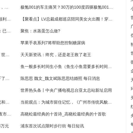
轿跑界的“天花板”！保时捷帕拉梅拉再次升级，圆润大气
极氪001的车主痛哭？30万的100度四驱极氪001来了，免费升级_观天下
各地运用数字化手段优化控制 保障电力供应顺利“迎峰度夏”
【聚看点】LV总裁成都巡店陪同美女火出圈！穿黑裙有明星气质，东方脸超惊艳
江西贵溪化工厂火灾无人员伤亡 应急管理局：已安全撤离
聚焦：水蒸蛋怎么做?
苹果手表系列7将帮助您控制糖尿病
中铁四局二公司举行“铁红雁”党建品牌发布会 世界视讯
天天新资讯：终究，还是老王救了老王
鱼一般多长时间生小鱼（鱼生小鱼需要多长时间简介介绍） 每日快看
全球今日讯！为老友接盘的王兴，给美团布下了个怎样的局？
陈思思 魏文_魏文斌陈思思结婚照 每日消息
世界热头条丨中央广播电视总台亚太总站新址启用
火车站保洁弄脏乘客衣服下跪道歉，公司：已和解，为保洁安排心理疏导
当前观点：为城市留住记忆，《广州市传统风貌建筑保护规定》今起施行
​露天音乐会、非遗潮玩市集……广州“三元里夜市巡游”首站开市|天天头条
高晓松最经典的十首诗_高晓松最经典的十首歌
8万元
浦东首次试点限时步行街 每日短讯