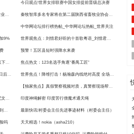
今日观点!世界女排联赛中国女排提前晋级总决赛
2023统计学院校 2023考研难度排名前十的专业有哪些?学姐分析? - 百...|世界热议
秦牧智库多名专家将在第二届陕西省畜牧业协会奶业分会发挥重要作用-全球速看料
中华网论坛排行榜热帖_中华网论坛热帖_世界关注
加9%
世界观焦点：刘惜君好听的十首歌粤语_刘惜君好听的十首歌
费
预警！五区县短时强降水来袭
当前观察：太平洋股票为什么涨不上去，有以下四点
焦点热文：123名选手角逐“番禺工匠”
全球速看：广州珠江将出现天文大潮 ，7月6日后最高潮位将明显回落
世界焦点！降维打击！杨瀚森内线绝对高度 全场6中4砍下14分15板8助5帽
【独家焦点】真假警察视频对质，真警察现场帮被骗街坊揭穿骗局
校风如此这样吗？川大女生又偷拍男子，竟配文【露个臭腿给谁看】
印度神绳解密 印度苦行僧魔术通天绳
天天热点！麦当劳早餐几点结束_麦当劳早餐到几点
最新快讯!村委会主任先进事迹材料（村委会主任）
脸吗
天天精选！nokia（asha210）