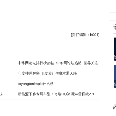
[责任编辑：h001]
中华网论坛排行榜热帖_中华网论坛热帖_世界关注
印度神绳解密 印度苦行僧魔术通天绳
toyongtosimple什么梗
盐城东亭湖街道护苗工作站：“国学课堂”开启未成年暑期精彩生活
新能源下乡专属车型！奇瑞QQ冰淇淋雪糕款2.99万“清新”上市