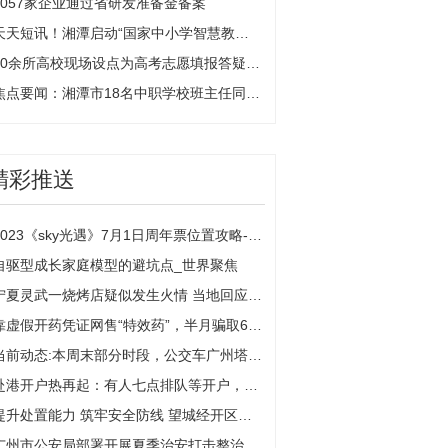
1057家企业通过省研发准备金备案
天天短讯！湘潭启动“国家中小学智慧教育平台”应用全员培训
40余所高校现场设点为高考志愿填报答疑解惑|世界短讯
焦点要闻：湘潭市18名中职学校班主任同台竞技展风采
精彩推送
2023《sky光遇》7月1日周年票位置攻略-当前播报
自驱型成长家庭模型的避坑点_世界聚焦
宁夏灵武一烧烤店疑似发生火情 当地回应：不是爆炸，无人员受伤|天天新动态
靠虚假开药凭证网售“特效药”，半月骗取6万余元
当前动态:本周末部分时段，公交车广州塔西站等站点及相关线路临时调整
赴港开户热再起：有人七点排队等开户，金融机构8%高息揽储|全球通讯
提升处置能力 筑牢安全防线 望城经开区开展综合应急救援演练
广州市公安局部署开展夏季治安打击整治行动