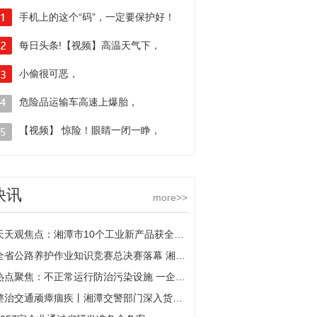
手机上的这个“码”，一定要保护好！
每日头条!【视频】高温天气下，
司机接连出现不适！交警：
小偷很可恶，
千万别忽视病驾
但这几个怎么反让我开心？-
危险品运输车高速上爆胎，
世界新视野
少了个轮子还想继续开？
【视频】 惊险！眼睛一闭一睁，
两车相撞后侧翻滑行了数十米
快讯
more>>
天天观焦点：湘潭市10个工业新产品获全省重点推介
全省公路养护作业知识竞赛总决赛落幕 湘潭代表队荣获3项第一
热点聚焦：不正常运行防治污染设施 一企业环保负责人被行拘
整治交通顽瘴痼疾丨湘潭交警部门深入货运企业开展安全宣讲