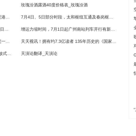
玫瑰汾酒露酒40度价格表_玫瑰汾酒
速读：广深港高铁运能再扩充，南沙庆盛站过港列车增至7列
7月4日、5日部分时段，太和枢纽互通及春岗枢纽互通部分车道封闭施工_环球速看料
5个最新领取点！第二批免费送雪糕活动7月1日开启|观点
增运力缩时间，7月1日起广州南站列车开行有新变化 实时焦点
如何人人尽展其才？来郑州医药健康职业学院一探“新”天地 全球热头条
天天视讯！拥有约7.3亿读者 135年历史的《国家地理》宣布：解雇最后一批专职撰稿人！_天天观速讯
热门：工作机制在前 做好“融合”文章——“开放式”社区如何选用好居民代表
天演论翻译_天演论