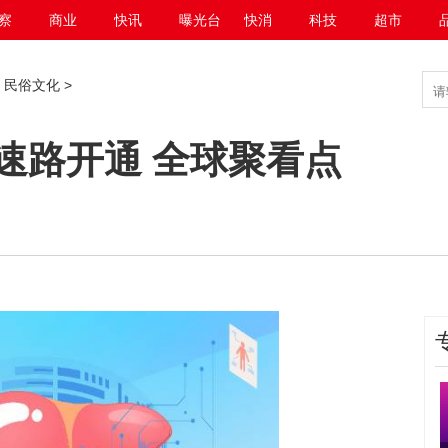
察
商业
快讯
曝光台
快消
科技
超市
>
民俗文化
>
速路开通 全球聚看点