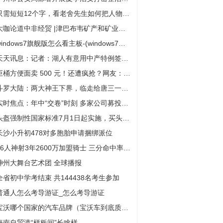
只需短短12个字，看老舍先生如何把人物写“活”
大咖论道中非经贸 |津巴布韦矿产和矿业发展部部长：我一定还会来中非经贸博览会 焦点速讯
windows7旗舰版怎么看主板-(windows7怎么看主板型号)
天天讯息：记者：湖人有意用中产特例签埃里克-戈登
巨桶方便面卖 500 元！还遭疯抢？网友：看不懂
斗罗大陆：两大神王下界，临走给唐三一件宝物，没想到却引来大祸
实时焦点：年中“交卷”时刻 多家公司募投项目延期
头盔强制性国家标准7月1日起实施，买头盔先了解新国标
长沙小升初478对多胞胎申请捆绑派位
76人神射3年2600万加盟骑士 三分命中率超4成
神州大舞台艺术团 全球播报
全省初中学考结束 共144438名考生参加
普通人怎么考导游证_怎么考导游证
宝沃哪个国家的汽车品牌（宝沃车到底质量怎么样）
海南自贸港“样板间”长啥样