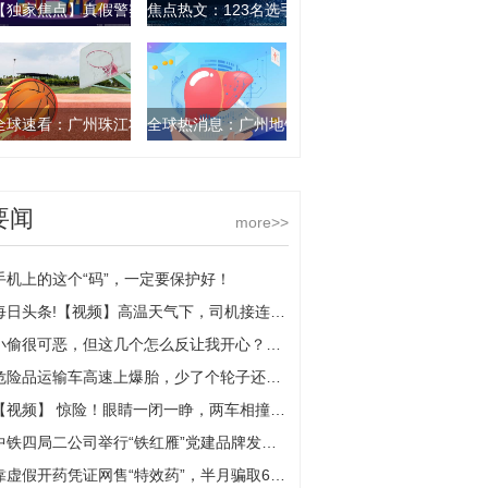
【独家焦点】真假警察视频对质，真警察现场帮被骗街坊揭穿骗局
焦点热文：123名选手角逐“番禺工匠”
全球速看：广州珠江将出现天文大潮 ，7月6日后最高潮位将明显回落
全球热消息：广州地铁三号线东延段全线隧道贯通
要闻
more>>
手机上的这个“码”，一定要保护好！
每日头条!【视频】高温天气下，司机接连出现不适！交警：千万别忽视病驾
小偷很可恶，但这几个怎么反让我开心？-世界新视野
危险品运输车高速上爆胎，少了个轮子还想继续开？
【视频】 惊险！眼睛一闭一睁，两车相撞后侧翻滑行了数十米
中铁四局二公司举行“铁红雁”党建品牌发布会 世界视讯
靠虚假开药凭证网售“特效药”，半月骗取6万余元