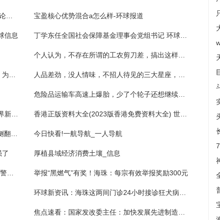
校本管理：理论研究实践_关于校本管理：理论研究实践概略
宝盈核心优势混合a怎么样-环球报道
球信息
​丁学东任全国社会保障基金理事会党组书记 环球观天下
个人认为，不存在所谓的工农剪刀差，搞出这样的话题就是制造矛盾、分裂_全球速看
金融界邢静：发起全国十大热门城市行活动，为上市公司高质量发展赋能
人品差劲，没人情味，不招人待见的三大星座，自私自利，无情无义
危险品运输车高速上爆胎，少了个轮子还想继续开？
小偷很可恶，但这几个怎么反让我开心？-世界新视野
香港正版资料大全(2023版香港免费资料大全) 世界报道
【视频】 惊险！眼睛一闭一睁，两车相撞后侧翻滑行了数十米
今日快看!一航导航_一人导航
强了
厚植县域经济消费土壤_信息
陕西镇坪回应“执法大队遭恶搞变执法犬队”：警方已锁定涉事人员
举报“黑燃气”有奖！海珠：每宗有效举报奖励300元
环球新资讯：海珠这两间门诊24小时接诊狂犬病暴露预防处置
焦点速看：国家发改委主任：加快发展先进制造业集群 巩固新能源汽车、5G、光伏等优势产业地位