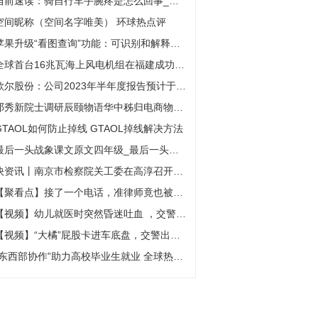
当前速读：骑自行车手腕疼是怎么回事_手腕疼是怎么回事
空间昵称（空间名字唯美） 环球热点评
苹果升级“看图查询”功能：可识别和解释衣服洗涤标志
全球首台16兆瓦海上风电机组在福建成功吊装 观点
歌尔股份：公司2023年半年度报告预计于8月29日披露-全球速看料
邓秀新院士调研辰颐物语华中秭归电商物流园
GTAOL如何防止掉线 GTAOL掉线解决方法
最后一头战象课文原文四年级_最后一头战象课文原文
快资讯丨南京市检察院关工委在高淳召开片区工作调研会
【聚看点】接了一个电话，准律师竟也被骗17万
【视频】幼儿就医时突然昏迷吐血 ，交警开道护助其及时转院
【视频】“大橘”屁股卡进车底盘，交警出手成功营救|全球快播报
“东西部协作”助力高校毕业生就业 全球热头条