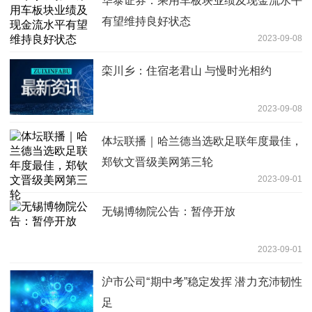
华泰证券：乘用车板块业绩及现金流水平
有望维持良好状态
2023-09-08
栾川乡：住宿老君山 与慢时光相约
2023-09-08
体坛联播｜哈兰德当选欧足联年度最佳，
郑钦文晋级美网第三轮
2023-09-01
无锡博物院公告：暂停开放
2023-09-01
沪市公司“期中考”稳定发挥 潜力充沛韧性
足