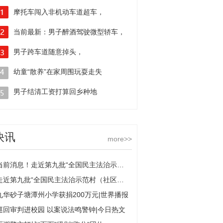
摩托车闯入非机动车道超车，
刮碰电动车被判担全责 全球热门
当前最新：男子醉酒驾驶微型轿车，
避让电动车和2岁儿子冲下河堤翻了
男子跨车道随意掉头，
——
致两车相撞被认定全责-全球观天下
幼童“散养”在家周围玩耍走失
幸遇民警发动大家一起找 每日观点
男子结清工资打算回乡种地
不料弄丢7000现金幸遇民警帮忙
每日简讯
快讯
more>>
当前消息！走近第九批“全国民主法治示范村（社区）”丨走进韶阳村看民主与法治
走近第九批“全国民主法治示范村（社区）”丨“织网筑家”培育金塘治理模式|天天消息
九华砂子塘潭州小学获捐200万元|世界播报
巡回审判进校园 以案说法鸣警钟|今日热文