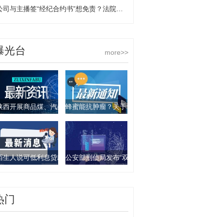
公司与主播签“经纪合约书”想免责？法院：实为劳动合同！-每日速递
曝光台
more>>
陕西开展商品煤、汽柴油产品抽查行动 9批次产品不合格
蜂蜜能抗肿瘤？关于食物饮料的谣言你要知道这几
陌生人说可低利息贷款？西安一女子被骗走4万元
公安部刑侦局发布“双11”防诈骗指南：这些骗局要
热门