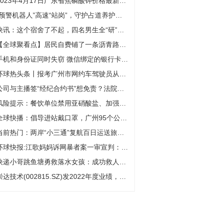
2023年4月17日广东省焦磷酸钾价格最新行情预测
“预警机器人”高速“站岗”，守护占道养护施工安全-每日视讯
快讯：这个宿舍了不起，四名男生全“研”上岸
【全球聚看点】居民自费铺了一条沥青路，却被大货车压得面目全非，源头的石料加工场何时能被关停？
手机和身份证同时失窃 微信绑定的银行卡被盗刷1万多:天天报资讯
环球热头条丨报考广州市网约车驾驶员从业资格证可线上操作，警惕不实宣传
公司与主播签“经纪合约书”想免责？法院：实为劳动合同！-每日速递
风险提示：餐饮单位禁用亚硝酸盐、加强醇基燃料管理！ 百事通
全球快播：倡导进站戴口罩，广州95个公交站场撤下“进入公交站场，全程佩戴口罩”指引牌
当前热门：两岸“小三通”复航百日运送旅客近5万人次
环球快报:江歌妈妈诉网暴者案一审宣判：被告人被判二年三个月
快递小哥跳鱼塘勇救落水女孩：成功救人那一刻感觉灵魂都升华了
崇达技术(002815.SZ)发2022年度业绩，净利润6.37亿元，同比增长14.95%，每10股派2.9元-环球滚动