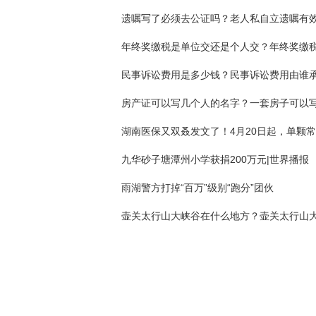
遗嘱写了必须去公证吗？老人私自立遗嘱有
民事诉讼费用是多少钱？民事诉讼费用由谁
九华砂子塘潭州小学获捐200万元|世界播报
雨湖警方打掉“百万”级别“跑分”团伙