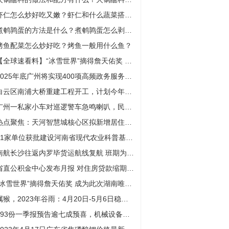
虾仁怎么炒好吃又嫩？虾仁和什么蔬菜搭配最好？
煮鹌鹑蛋的方法是什么？煮鹌鹑蛋怎么剥皮？
烤鱼配菜怎么炒好吃？烤鱼一般用什么鱼？
【全球速看料】“冰雪世界”摘得詹天佑奖 成为此次湖南唯一上榜项目
2025年底广州将实现400项高频政务服务事项线下“全城通办” 环球精选
白云区南浦大桥重建工程开工，计划今年11月底前完成新桥重建 天天热资讯
广州一私家小车对巡逻警车急鸣喇叭，民警下车查看后火速开警笛护送-当前视讯
热点聚焦：天河智慧城核心区拟新增居住用地
41家单位获批建设河南省现代农业科普基地|全球看热讯
南航长沙往返内罗毕货运航线复航 班期为每周三、周日|每日头条
省直公积金中心发布月报 对住房贷款缩期后月还款额作出要求|世界观察
“冰雪世界”摘得詹天佑奖 成为此次湖南唯一上榜项目-环球视讯
属猴，2023年谷雨：4月20日-5月6日稳定心神，避免折腾！
293份一季报预告逾七成预喜，机械设备等赛道业绩亮眼|天天观焦点