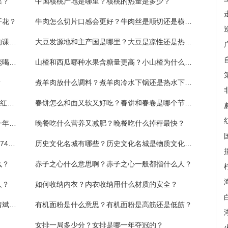
菜？
中国核桃产地是哪里？核桃的热量是多少？
开花？
牛肉怎么切片口感会更好？牛肉丝是顺切还是横切？
郑人买履的寓意是什么？郑人买履是几年级的课文？
大豆发源地和主产国是哪里？大豆是凉性还是热性？
喝金银花水禁忌是什么？金银花水是绿色的能喝吗？
山楂和西瓜哪种水果含糖量更高？小山楂为什么不能吃？
？
煮羊肉放什么调料？煮羊肉冷水下锅还是热水下锅好？
每日关注!向“红色摇篮”出发！“韶山至井冈山”红色专列恢复运营
春饼怎么和面又软又好吃？春饼和春卷是哪个节气？
咱们结婚吧主题曲叫什么？咱们结婚吧是哪一年的歌？
晚餐吃什么营养又减肥？晚餐吃什么掉秤最快？
世界新消息丨一季度全国房地产开发投资25974亿元，同比降5.8%
历史文化名城有哪些？历史文化名城是物质文化遗产吗？
么？
赤子之心什么意思啊？赤子之心一般都指什么人？
人？
如何收纳内衣？内衣收纳用什么材质的安全？
空山之中一亩田打一字是什么？文武双全不猜斌打一字是什么？
有机面粉是什么意思？有机面粉是高筋还是低筋？
女排一局多少分？女排是哪一年夺冠的？