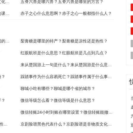
京剧脸谱黑色代表什么？京剧脸谱是非物质文化遗产吗？
五脊六兽是哪六兽？五脊六兽是哪里的方言？
郑人买履的寓意是什么？郑人买履是几年级的课文？
赤子之心什么意思啊？赤子之心一般都指什么人？
搬新家有什么讲究和准备的？乔迁第一个进门的人是谁？
梨膏糖是哪里的特产？梨膏糖是凉性还是热性？
？
红眼航班是什么意思？红眼航班是几点到几点？
来从楚国游上一句是什么？来从楚国游是什么意思？
糖？
踩踏事件为什么容易死亡？踩踏事件属于什么事件？
？
聊城小吃有哪些？聊城是哪个省的城市？
字？
微信等级怎么看？微信等级是什么意思？
微信转账24小时到账在哪里设置？微信转账能撤销回来吗？
洛神花泡水喝的9大禁忌是什么？洛神花是寒性还是热性？
京剧脸谱黑色代表什么？京剧脸谱是非物质文化遗产吗？