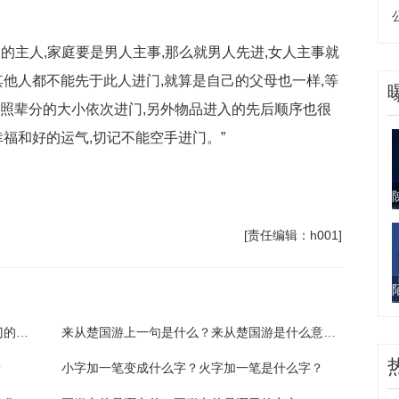
的主人,家庭要是男人主事,那么就男人先进,女人主事就
其他人都不能先于此人进门,就算是自己的父母也一样,等
按照辈分的大小依次进门,另外物品进入的先后顺序也很
幸福和好的运气,切记不能空手进门。”
备的
乔迁第一个进门的人
乔迁第一个进门的人是谁
[责任编辑：h001]
搬新家有什么讲究和准备的？乔迁第一个进门的人是谁？
来从楚国游上一句是什么？来从楚国游是什么意思？
？
小字加一笔变成什么字？火字加一笔是什么字？