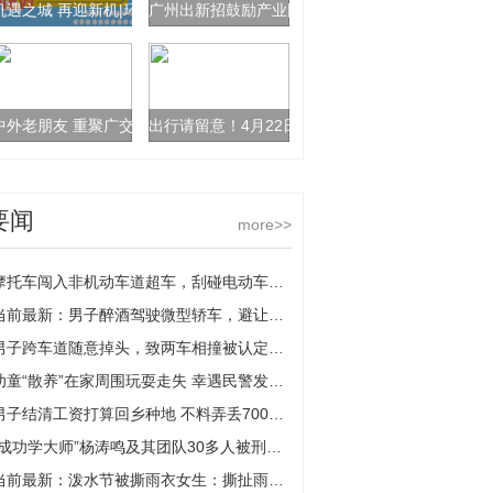
机遇之城 再迎新机|环球热推荐
广州出新招鼓励产业园区建员工宿舍
中外老朋友 重聚广交会
出行请留意！4月22日起部分公交站点及线路有调
要闻
more>>
摩托车闯入非机动车道超车，刮碰电动车被判担全责 全球热门
当前最新：男子醉酒驾驶微型轿车，避让电动车和2岁儿子冲下河堤翻了——
男子跨车道随意掉头，致两车相撞被认定全责-全球观天下
幼童“散养”在家周围玩耍走失 幸遇民警发动大家一起找 每日观点
男子结清工资打算回乡种地 不料弄丢7000现金幸遇民警帮忙 每日简讯
“成功学大师”杨涛鸣及其团队30多人被刑拘，涉嫌诈骗罪
当前最新：泼水节被撕雨衣女生：撕扯雨衣男子已受谴责，希望到此为止