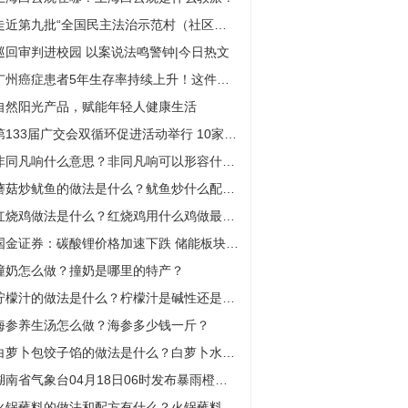
走近第九批“全国民主法治示范村（社区）”丨“织网筑家”培育金塘治理模式|天天消息
巡回审判进校园 以案说法鸣警钟|今日热文
广州癌症患者5年生存率持续上升！这件民生实事让2000多居民“躲过”肠癌|热文
自然阳光产品，赋能年轻人健康生活
第133届广交会双循环促进活动举行 10家境内招商合作伙伴获授牌匾
非同凡响什么意思？非同凡响可以形容什么？
蘑菇炒鱿鱼的做法是什么？鱿鱼炒什么配菜好吃？
红烧鸡做法是什么？红烧鸡用什么鸡做最好？
国金证券：碳酸锂价格加速下跌 储能板块迎来布局良机
撞奶怎么做？撞奶是哪里的特产？
柠檬汁的做法是什么？柠檬汁是碱性还是酸性食物？
海参养生汤怎么做？海参多少钱一斤？
白萝卜包饺子馅的做法是什么？白萝卜水可以减肥吗？
湖南省气象台04月18日06时发布暴雨橙色预警-聚焦
火锅蘸料的做法和配方有什么？火锅蘸料芝麻酱怎么调？