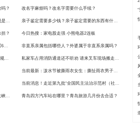
效吗？
改名字麻烦吗？改名字需要什么手续？
年终奖缴税是单位交还是个人交？年终奖缴税是怎么算的？
亲子鉴定需要多少钱？亲子鉴定需要的东西有什么？
承担？
今日热搜：家电股走强 小熊电器2连板
房产证可以写几个人的名字？一套房子可以写6个人名字吗？
非直系亲属包括哪些人？外婆属于非直系亲属吗？
湖南医保又双叒发文了！4月20日起，单颗常规种植牙总费用又降了！
私家车占用消防通道还不听劝 请来叉车现场搬走“添堵车”
当前最新：泼水节被撕雨衣女生：撕扯雨衣男子已受谴责，希望到此为止
当前消息！走近第九批“全国民主法治示范村（社区）”丨走进韶阳村看民主与法治
壶关太行山大峡谷在什么地方？壶关太行山大峡谷门票多少钱？
青岛四方汽车站在哪里？青岛旅游几月份去合适？