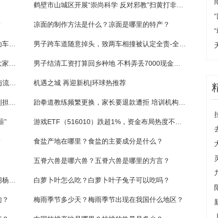
鹤壁市山城区开展“崇尚科学 反对邪教”扫黄打非活动|当前焦点
？
凉面的制作方法是什么？凉面是哪里的特产？
当前最新：男子醉酒驾驶微型轿车，避让电动车和2岁儿子冲下河堤翻了——
男子跨车道随意掉头，致两车相撞被认定全责-全球观天下
幼童“散养”在家周围玩耍走失 幸遇民警发动大家一起找 每日观点
男子结清工资打算回乡种地 不料弄丢7000现金幸遇民警帮忙 每日简讯
央行"双管齐下"投放中长期流动性-货币政策与流动性观察:当前关注
机遇之城 再迎新机|环球热推荐
摩托车闯入非机动车道超车，刮碰电动车被判担全责 全球热门
跆拳道教练频繁更换，家长要退款遭拒 培训机构：算下来他还欠我钱
薪”
游戏ETF（516010）跌超1%，资金布局热度不减，连续4天净流入超7000万 _全球速讯
？
食盐产地在哪里？食盐的主要成分是什么？
五脊六兽是哪六兽？五脊六兽是哪里的方言？
额济纳胡杨林最佳观赏时间是什么？额济纳胡杨林在哪个省？
白萝卜叶怎么吃？白萝卜叶子兔子可以吃吗？
肉？
梅雨季节多少天？梅雨季节出现在我国什么地区？