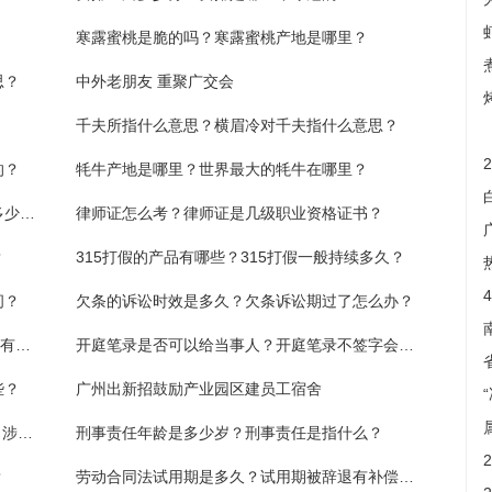
寒露蜜桃是脆的吗？寒露蜜桃产地是哪里？
思？
中外老朋友 重聚广交会
千夫所指什么意思？横眉冷对千夫指什么意思？
的？
牦牛产地是哪里？世界最大的牦牛在哪里？
供养亲属是什么意思？供养亲属抚恤金发放多少年？
律师证怎么考？律师证是几级职业资格证书？
？
315打假的产品有哪些？315打假一般持续多久？
间？
欠条的诉讼时效是多久？欠条诉讼期过了怎么办？
出行请留意！4月22日起部分公交站点及线路有调整_全球微资讯
开庭笔录是否可以给当事人？开庭笔录不签字会有什么后果？
些？
广州出新招鼓励产业园区建员工宿舍
“成功学大师”杨涛鸣及其团队30多人被刑拘，涉嫌诈骗罪
刑事责任年龄是多少岁？刑事责任是指什么？
？
劳动合同法试用期是多久？试用期被辞退有补偿吗？