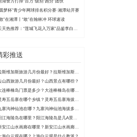
雨湖警方打掉“百万”级别“跑分”团伙
“圆梦杯”青少年网球排名积分赛·湘潭站开赛
“敢”在湘潭丨“敢”在翰林冲 环球速读
天天热推荐：“莲城飞花入万家”品鉴李白诗词
精彩推送
拉斯维加斯旅游几月份最好？拉斯维加斯是哪个国家的？
去山西旅游几月份最好？山西景点有哪些？
大连棒棰岛门票是多少？大连棒棰岛在哪个位置？
灵寿五岳寨在哪个乡镇？灵寿五岳寨海拔多少米？
九寨沟神仙池在哪？九寨沟神仙池海拔多少米？
阳江海陵岛在哪里？阳江海陵岛是几A景区？
新安江山水画廊在哪里？新安江山水画廊门票多少钱？
上海白云观在哪？上海白云观是什么教派？